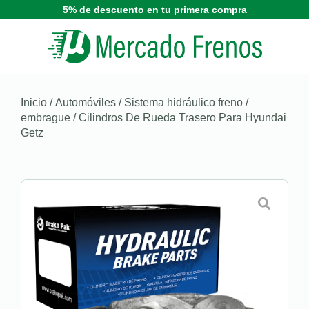
5% de descuento en tu primera compra
Inicio
/
Automóviles
/
Sistema hidráulico freno /
embrague
/ Cilindros De Rueda Trasero Para Hyundai
Getz