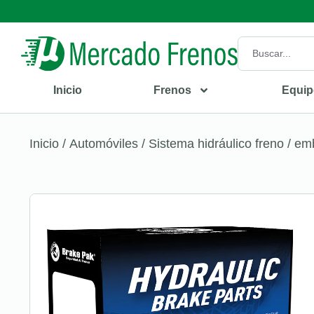
Inicio
Frenos
Equip
Inicio
/
Automóviles
/
Sistema hidráulico freno / e