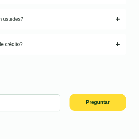
n ustedes?
de crédito?
Preguntar