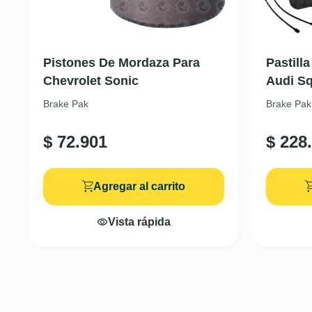
Pistones De Mordaza Para
Pastill
Chevrolet Sonic
Audi Sq
Brake Pak
Brake Pak
$
72.901
$
228.
Agregar al carrito
Vista rápida