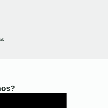
ak
nos?