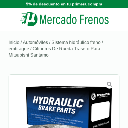
5% de descuento en tu primera compra
Inicio
/
Automóviles
/
Sistema hidráulico freno /
embrague
/ Cilindros De Rueda Trasero Para
Mitsubishi Santamo