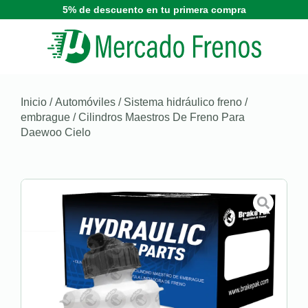
5% de descuento en tu primera compra
Inicio
/
Automóviles
/
Sistema hidráulico freno /
embrague
/ Cilindros Maestros De Freno Para
Daewoo Cielo