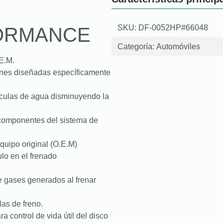
SKU: DF-0052HP#66048
FORMANCE
Categoría:
Automóviles
E.M.
iones diseñadas específicamente
lículas de agua disminuyendo la
s componentes del sistema de
quipo original (O.E.M)
lo en el frenado
e gases generados al frenar
as de freno.
a control de vida útil del disco