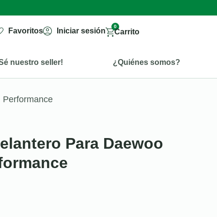
0
Favoritos
Iniciar sesión
Carrito
Sé nuestro seller!
¿Quiénes somos?
h Performance
elantero Para Daewoo
rformance