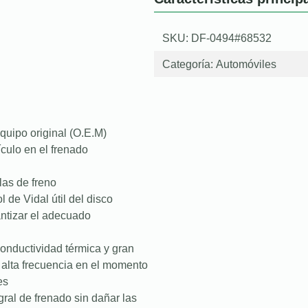
SKU: DF-0494#68532
Categoría:
Automóviles
quipo original (O.E.M)
culo en el frenado
las de freno
l de Vidal útil del disco
antizar el adecuado
onductividad térmica y gran
e alta frecuencia en el momento
es
ral de frenado sin dañar las