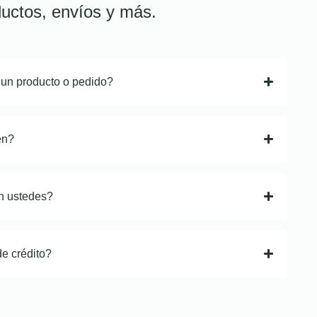
uctos, envíos y más.
 un producto o pedido?
en?
n ustedes?
de crédito?