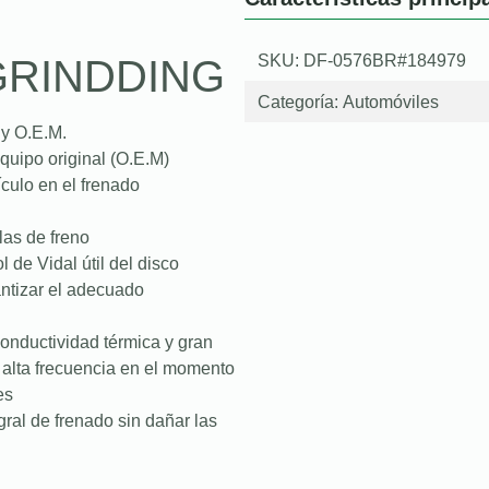
SKU: DF-0576BR#184979
GRINDDING
Categoría:
Automóviles
gy O.E.M.
quipo original (O.E.M)
culo en el frenado
las de freno
l de Vidal útil del disco
antizar el adecuado
onductividad térmica y gran
e alta frecuencia en el momento
es
ral de frenado sin dañar las