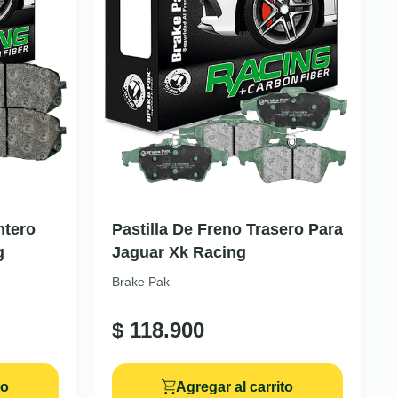
ntero
Pastilla De Freno Trasero Para
g
Jaguar Xk Racing
Brake Pak
$
118.900
to
Agregar al carrito