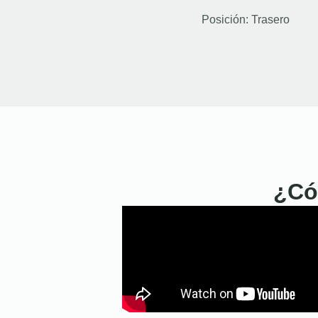
Posición:
Trasero
¿Có