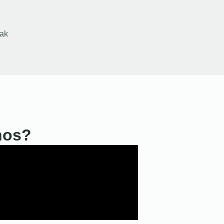
ak
nos?