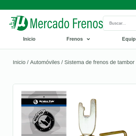
Inicio
Frenos
Equip
Inicio
/
Automóviles
/
Sistema de frenos de tambor