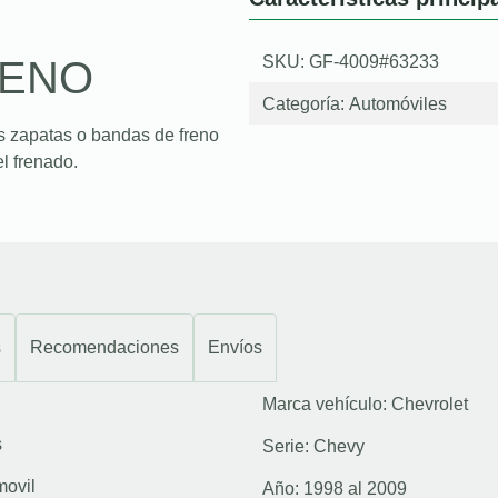
SKU: GF-4009#63233
RENO
Categoría:
Automóviles
s zapatas o bandas de freno
l frenado.
s
Recomendaciones
Envíos
Marca vehículo:
Chevrolet
s
Serie:
Chevy
movil
Año:
1998 al 2009