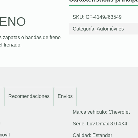
SKU: GF-4149#63549
RENO
Categoría:
Automóviles
s zapatas o bandas de freno
l frenado.
s
Recomendaciones
Envíos
Marca vehículo:
Chevrolet
s
Serie:
Luv Dmax 3.0 4X4
movil
Calidad:
Estándar