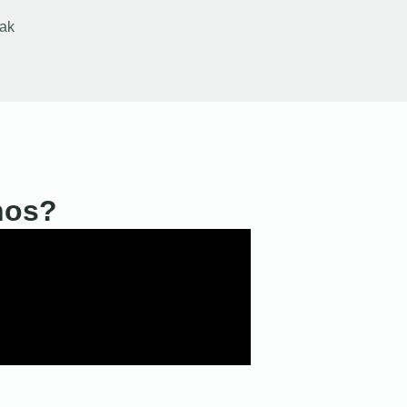
ak
nos?