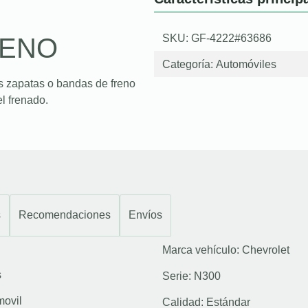
SKU: GF-4222#63686
RENO
Categoría:
Automóviles
s zapatas o bandas de freno
l frenado.
s
Recomendaciones
Envíos
Marca vehículo:
Chevrolet
s
Serie:
N300
movil
Calidad:
Estándar