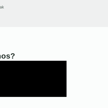
ak
nos?