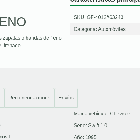
SKU: GF-4012#63243
RENO
Categoría:
Automóviles
s zapatas o bandas de freno
l frenado.
s
Recomendaciones
Envíos
Marca vehículo:
Chevrolet
s
Serie:
Swift 1.0
movil
Año:
1995