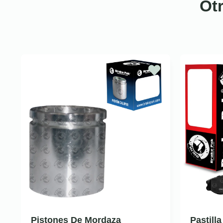
Ot
Pistones De Mordaza
Pastill