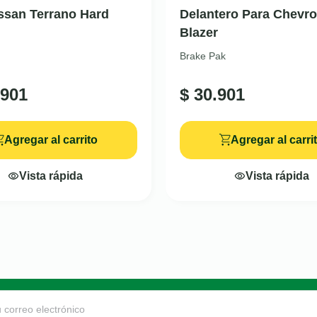
ssan Terrano Hard
Delantero Para Chevrol
Blazer
Brake Pak
901
$
30.901
Agregar al carrito
Agregar al carri
Vista rápida
Vista rápida