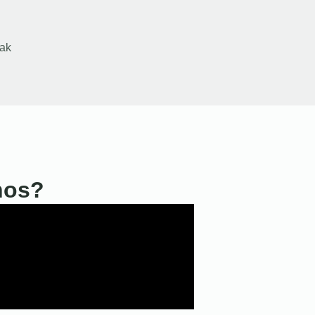
ak
nos?