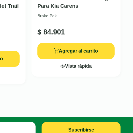
et Trail
Para Kia Carens
Brake Pak
$
84.901
Agregar al carrito
to
Vista rápida
Suscribirse