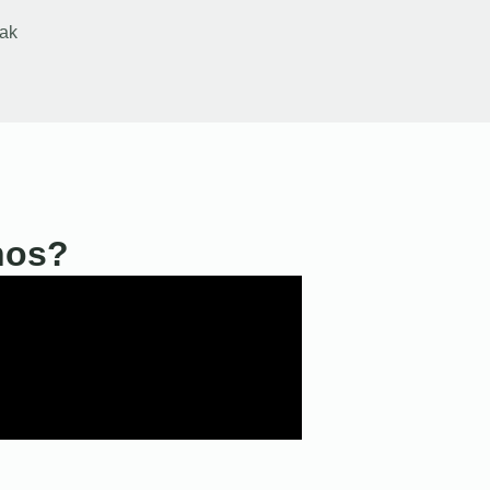
ak
nos?