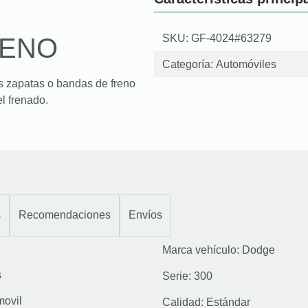
SKU: GF-4024#63279
RENO
Categoría:
Automóviles
s zapatas o bandas de freno
l frenado.
s
Recomendaciones
Envíos
Marca vehículo:
Dodge
s
Serie:
300
movil
Calidad:
Estándar