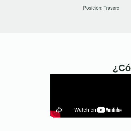
Posición:
Trasero
¿Có