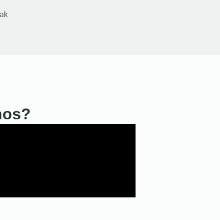
ak
nos?