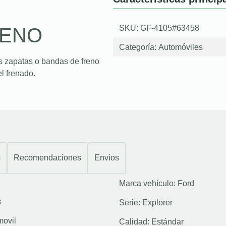
SKU: GF-4105#63458
RENO
Categoría:
Automóviles
s zapatas o bandas de freno
l frenado.
s
Recomendaciones
Envíos
Marca vehículo:
Ford
s
Serie:
Explorer
movil
Calidad:
Estándar