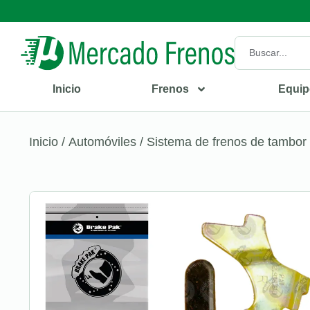
Inicio
Frenos
Equip
Inicio
/
Automóviles
/
Sistema de frenos de tambor