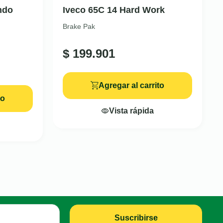
ndo
Iveco 65C 14 Hard Work
Brake Pak
$
199.901
Agregar al carrito
to
Vista rápida
Suscribirse