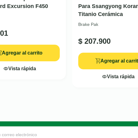
rd Excursion F450
Para Ssangyong Kora
Titanio Cerámica
Brake Pak
01
$
207.900
Agregar al carrito
Agregar al carri
Vista rápida
Vista rápida