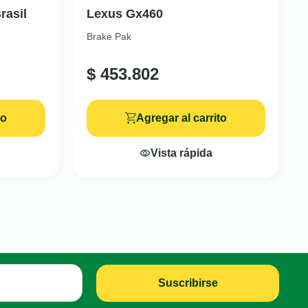
rasil
Lexus Gx460
Brake Pak
$
453.802
to
Agregar al carrito
Vista rápida
Suscribirse