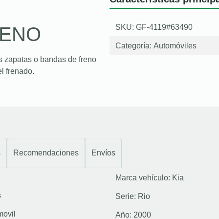
SKU: GF-4119#63490
RENO
Categoría:
Automóviles
s zapatas o bandas de freno
l frenado.
s
Recomendaciones
Envíos
Marca vehículo:
Kia
s
Serie:
Rio
movil
Año:
2000