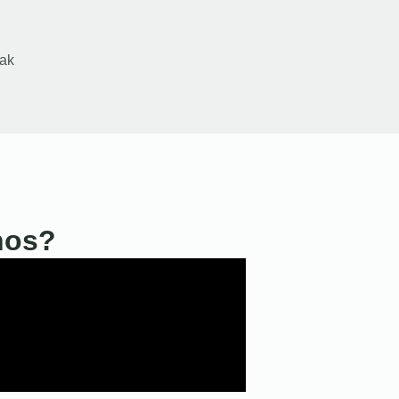
ak
nos?