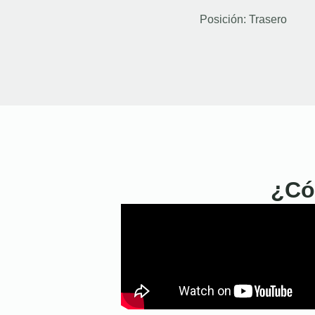
Posición:
Trasero
¿Có