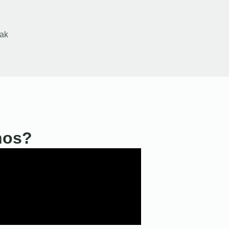
ak
nos?