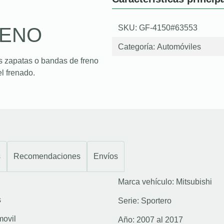
SKU: GF-4150#63553
RENO
Categoría:
Automóviles
s zapatas o bandas de freno
l frenado.
s
Recomendaciones
Envíos
Marca vehículo:
Mitsubishi
s
Serie:
Sportero
movil
Año:
2007 al 2017