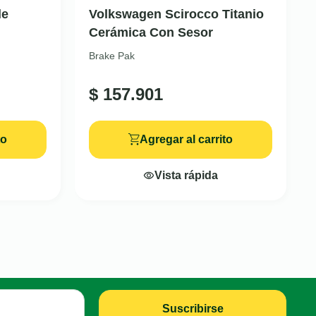
le
Volkswagen Scirocco Titanio
Cerámica Con Sesor
Brake Pak
$
157.901
to
Agregar al carrito
Vista rápida
Suscribirse