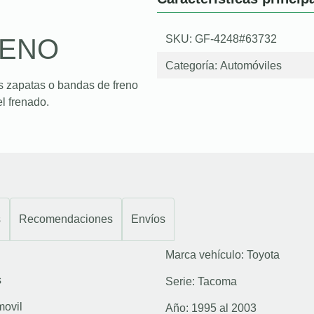
SKU: GF-4248#63732
RENO
Categoría:
Automóviles
s zapatas o bandas de freno
l frenado.
s
Recomendaciones
Envíos
Marca vehículo:
Toyota
s
Serie:
Tacoma
movil
Año:
1995 al 2003