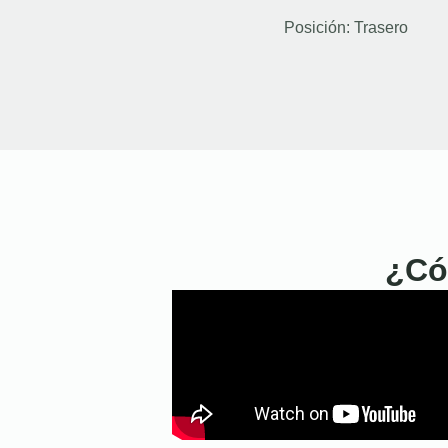
Posición:
Trasero
¿Có