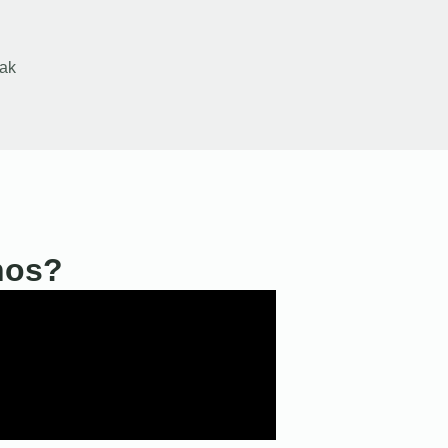
ak
nos?