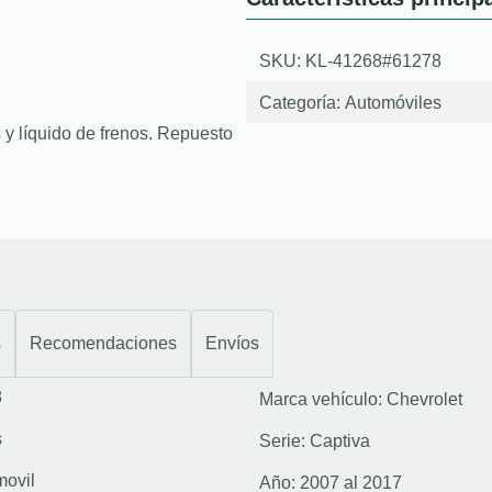
SKU: KL-41268#61278
Categoría:
Automóviles
 y líquido de frenos. Repuesto
s
Recomendaciones
Envíos
8
Marca vehículo:
Chevrolet
s
Serie:
Captiva
movil
Año:
2007 al 2017