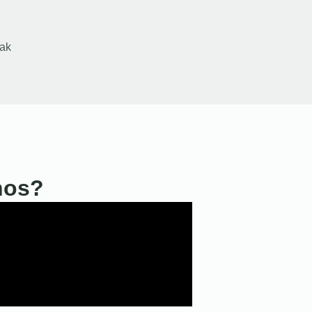
ak
nos?