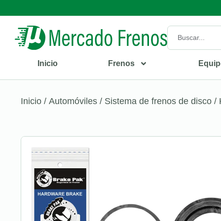
Inicio
Frenos
Equip
Inicio
/
Automóviles
/
Sistema de frenos de disco
/ 