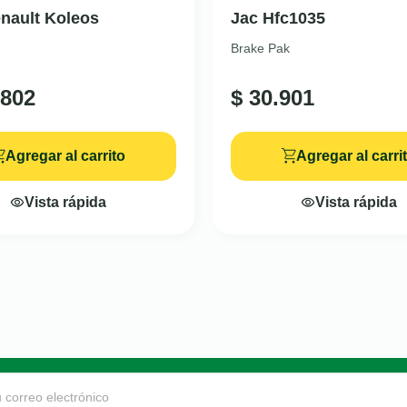
nault Koleos
Jac Hfc1035
Brake Pak
802
$
30.901
Agregar al carrito
Agregar al carri
Vista rápida
Vista rápida