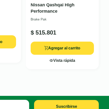
Nissan Qashqai High
Performance
Brake Pak
$
515.801
to
Agregar al carrito
Vista rápida
Suscribirse