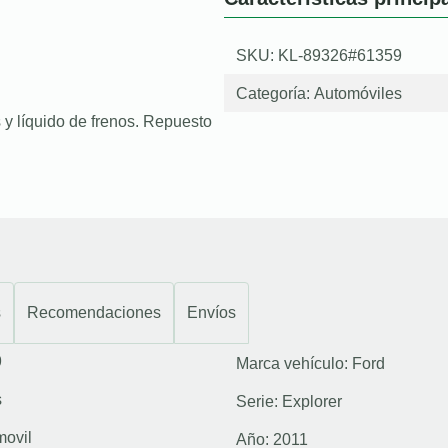
SKU: KL-89326#61359
Categoría:
Automóviles
 y líquido de frenos. Repuesto
s
Recomendaciones
Envíos
9
Marca vehículo:
Ford
s
Serie:
Explorer
movil
Año:
2011