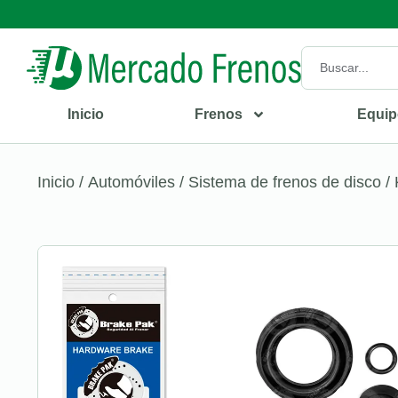
Inicio
Frenos
Equip
Inicio
/
Automóviles
/
Sistema de frenos de disco
/ 