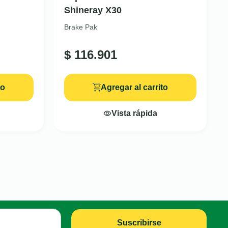
Shineray X30
Brake Pak
$
116.901
to
Agregar al carrito
Vista rápida
Suscribirse