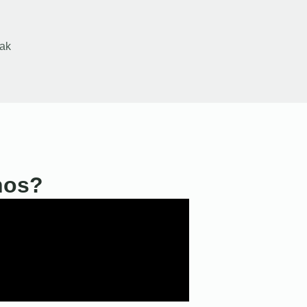
ak
nos?