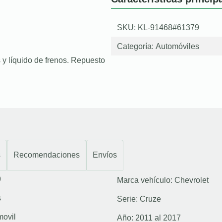
SKU: KL-91468#61379
Categoría:
Automóviles
 y líquido de frenos. Repuesto
s
Recomendaciones
Envíos
9
Marca vehículo:
Chevrolet
s
Serie:
Cruze
movil
Año:
2011 al 2017