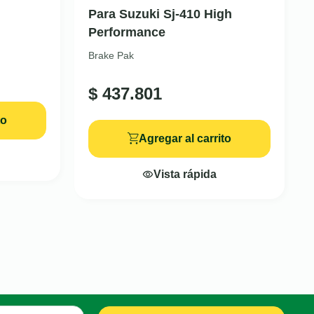
Para Suzuki Sj-410 High
Performance
Brake Pak
$
437.801
to
Agregar al carrito
Vista rápida