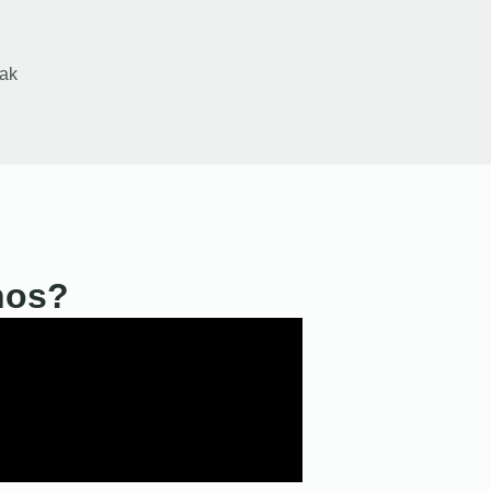
ak
nos?