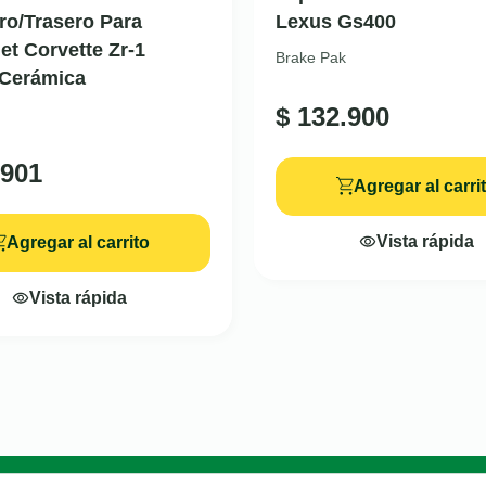
ro/Trasero Para
Lexus Gs400
et Corvette Zr-1
Brake Pak
 Cerámica
$
132.900
901
Agregar al carri
Vista rápida
Agregar al carrito
Vista rápida