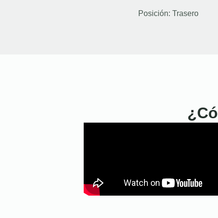
Posición:
Trasero
¿Có