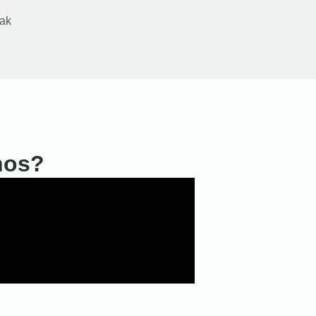
ak
nos?