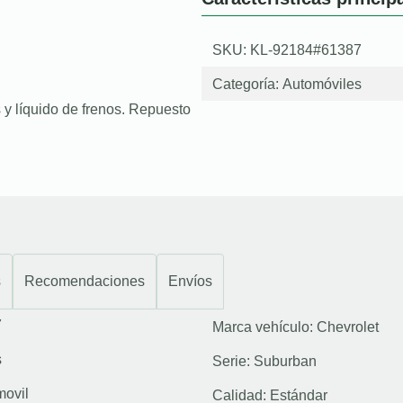
SKU: KL-92184#61387
Categoría:
Automóviles
 y líquido de frenos. Repuesto
s
Recomendaciones
Envíos
7
Marca vehículo:
Chevrolet
s
Serie:
Suburban
movil
Calidad:
Estándar