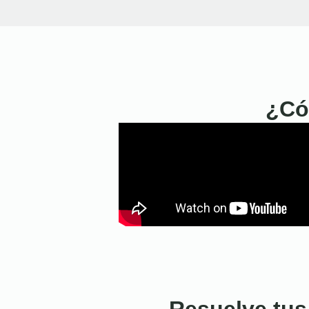
¿Có
Resuelve tus