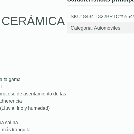
SKU: 8434-1322BPTC#5554
O CERÁMICA
Categoría:
Automóviles
 alta gama
l
proceso de asentamiento de las
 adherencia
(Lluvia, frío y humedad)
ra salina
a más tranquila