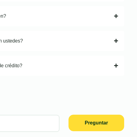
en?
n ustedes?
de crédito?
Preguntar