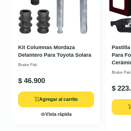
Kit Columnas Mordaza
Pastill
Delantero Para Toyota Solara
Para Fo
Cerámi
Brake Pak
Brake Pak
$
46.900
$
223.
Agregar al carrito
Vista rápida