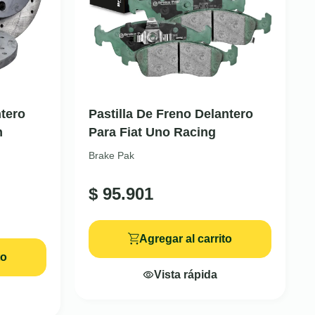
tero
Pastilla De Freno Delantero
h
Para Fiat Uno Racing
Brake Pak
$
95.901
Agregar al carrito
to
Vista rápida