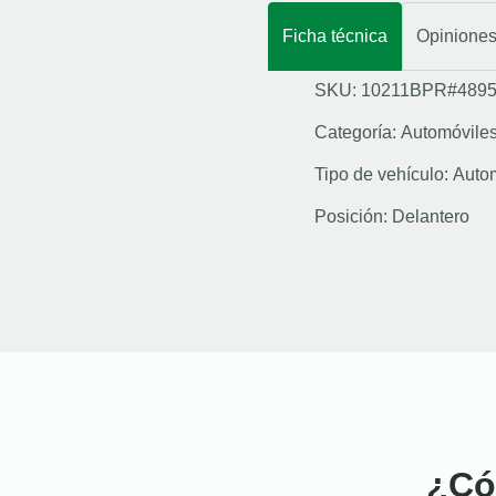
Ficha técnica
Opinione
SKU: 10211BPR#489
Categoría:
Automóvile
Tipo de vehículo:
Auto
Posición:
Delantero
¿Có