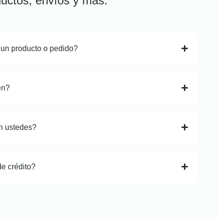
uctos, envíos y más.
 un producto o pedido?
en?
n ustedes?
de crédito?