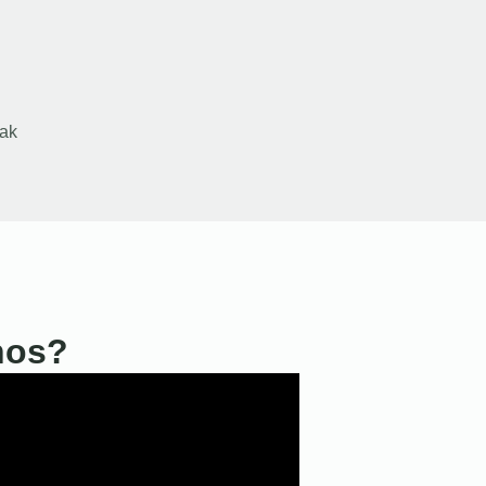
ak
nos?