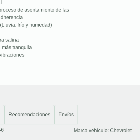
l
proceso de asentamiento de las
 adherencia
(Lluvia, frío y humedad)
ra salina
a más tranquila
vibraciones
s
Recomendaciones
Envíos
46
Marca vehículo:
Chevrolet