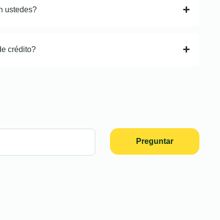
n ustedes?
de crédito?
Preguntar