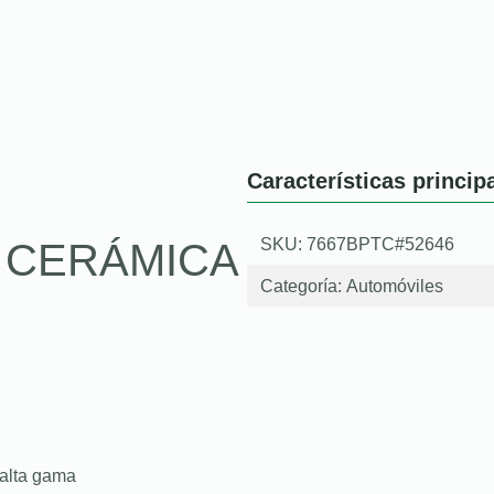
Características princip
SKU: 7667BPTC#52646
O CERÁMICA
Categoría:
Automóviles
 alta gama