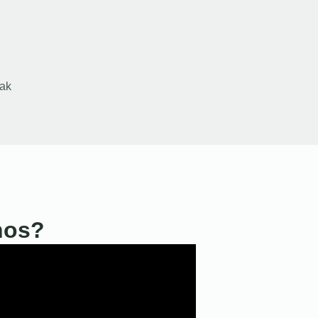
ak
nos?