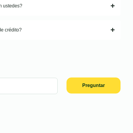
n ustedes?
de crédito?
Preguntar