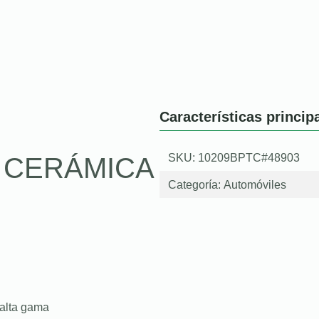
Características princip
SKU: 10209BPTC#48903
O CERÁMICA
Categoría:
Automóviles
 alta gama