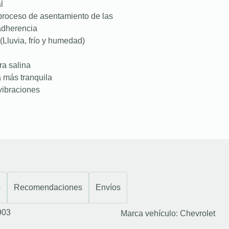
l
proceso de asentamiento de las
 adherencia
(Lluvia, frío y humedad)
ra salina
a más tranquila
vibraciones
s
Recomendaciones
Envíos
903
Marca vehículo:
Chevrolet