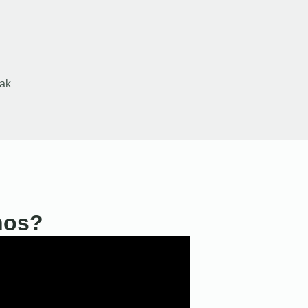
ak
nos?