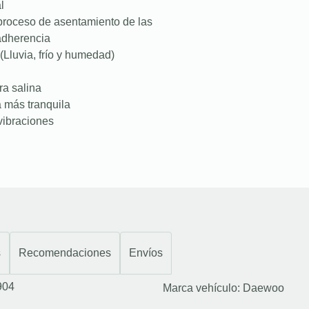
l
proceso de asentamiento de las
 adherencia
(Lluvia, frío y humedad)
ra salina
a más tranquila
vibraciones
s
Recomendaciones
Envíos
904
Marca vehículo:
Daewoo