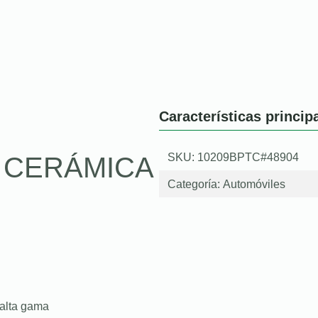
Características princip
SKU: 10209BPTC#48904
O CERÁMICA
Categoría:
Automóviles
 alta gama