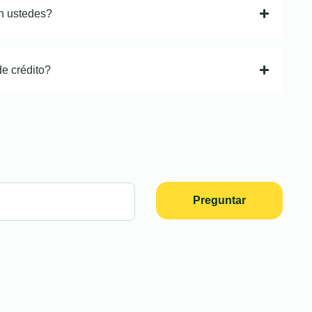
n ustedes?
de crédito?
Preguntar