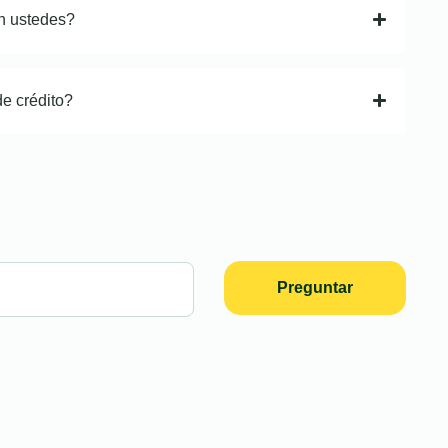
n ustedes?
de crédito?
Preguntar