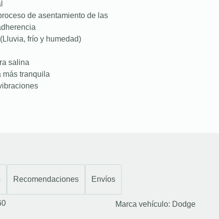
l
proceso de asentamiento de las
 adherencia
(Lluvia, frío y humedad)
ra salina
a más tranquila
vibraciones
s
Recomendaciones
Envíos
60
Marca vehículo:
Dodge