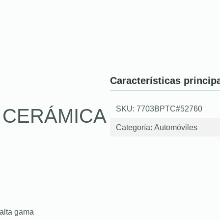
Características princip
SKU: 7703BPTC#52760
O CERÁMICA
Categoría:
Automóviles
 alta gama