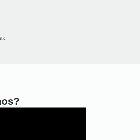
ak
nos?