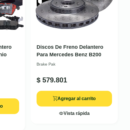
ntero
Discos De Freno Delantero
nio
Para Mercedes Benz B200
Brake Pak
$
579.801
Agregar al carrito
to
Vista rápida