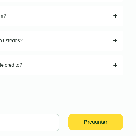
en?
n ustedes?
de crédito?
Preguntar