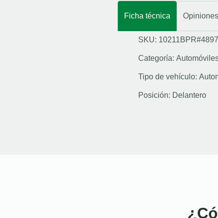
Ficha técnica
Opinione
SKU: 10211BPR#489
Categoría:
Automóvile
Tipo de vehículo:
Auto
Posición:
Delantero
¿Có