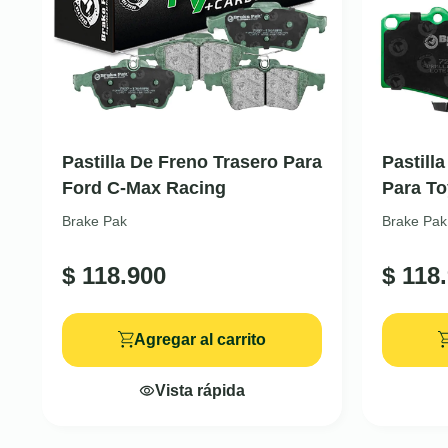
Pastilla De Freno Trasero Para
Pastill
Ford C-Max Racing
Para To
Brake Pak
Brake Pak
$
118.900
$
118.
Agregar al carrito
Vista rápida