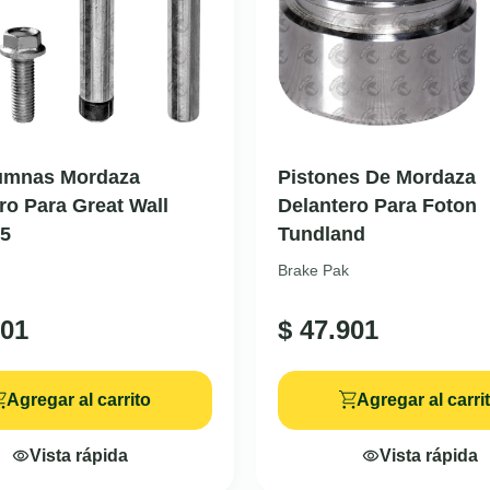
lumnas Mordaza
Pistones De Mordaza
ro Para Great Wall
Delantero Para Foton
H5
Tundland
Brake Pak
01
$
47.901
Agregar al carrito
Agregar al carri
Vista rápida
Vista rápida