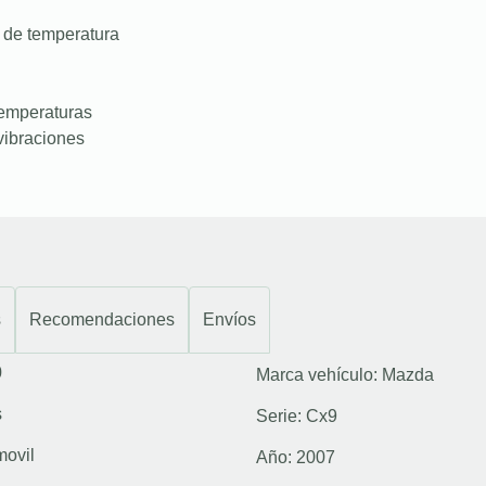
 de temperatura
temperaturas
vibraciones
s
Recomendaciones
Envíos
0
Marca vehículo:
Mazda
s
Serie:
Cx9
movil
Año:
2007