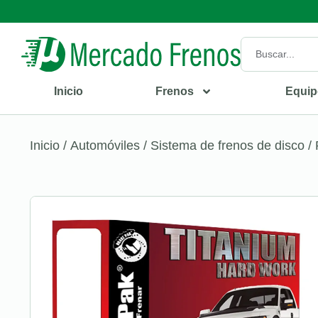
Inicio
Frenos
Equip
Inicio
/
Automóviles
/
Sistema de frenos de disco
/ 