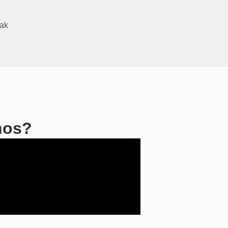
ak
nos?