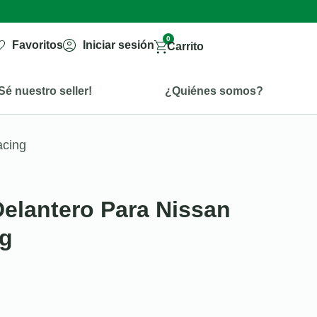
0
Favoritos
Iniciar sesión
Carrito
Sé nuestro seller!
¿Quiénes somos?
acing
Delantero Para Nissan
ng