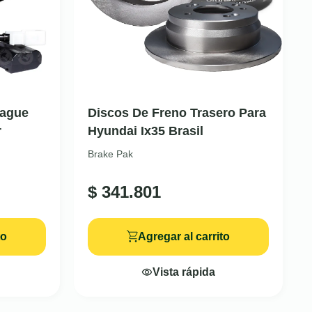
rague
Discos De Freno Trasero Para
r
Hyundai Ix35 Brasil
Brake Pak
$
341.801
to
Agregar al carrito
Vista rápida