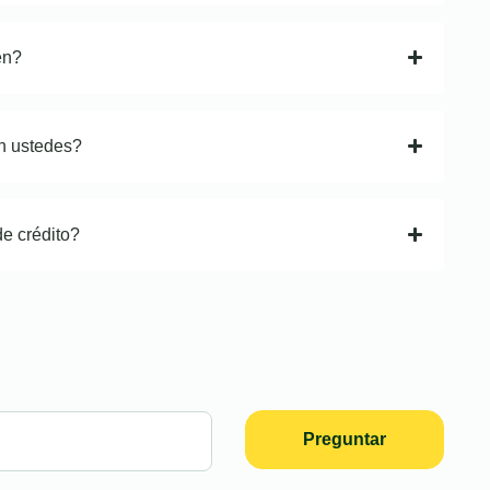
en?
n ustedes?
de crédito?
Preguntar