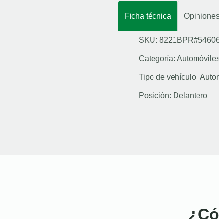
Ficha técnica
Opinione
SKU: 8221BPR#5460
Categoría:
Automóvile
Tipo de vehículo:
Auto
Posición:
Delantero
¿Có