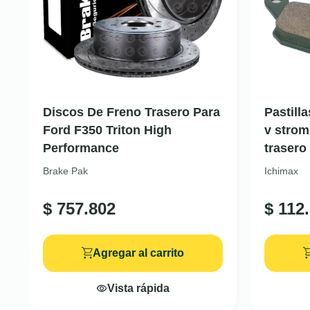
Discos De Freno Trasero Para
Pastill
Ford F350 Triton High
v strom
Performance
trasero
Brake Pak
Ichimax
$
757.802
$
112.
Agregar al carrito
Vista rápida