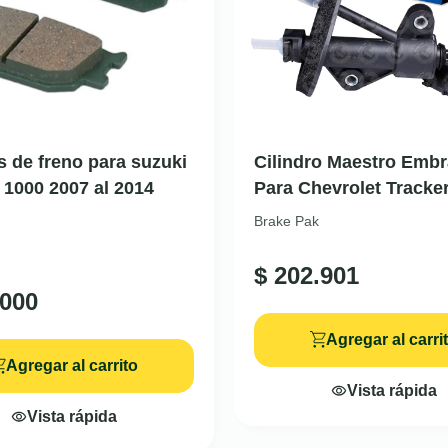
as de freno para suzuki
Cilindro Maestro Emb
 1000 2007 al 2014
Para Chevrolet Tracke
Brake Pak
$
202.901
000
Agregar al carri
Agregar al carrito
Vista rápida
Vista rápida