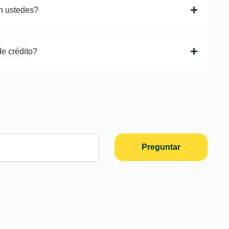
n ustedes?
de crédito?
Preguntar