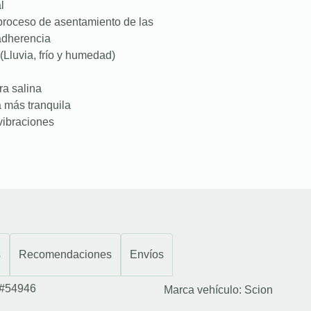
l
proceso de asentamiento de las
 adherencia
(Lluvia, frío y humedad)
ra salina
a más tranquila
vibraciones
s
Recomendaciones
Envíos
#54946
Marca vehículo:
Scion