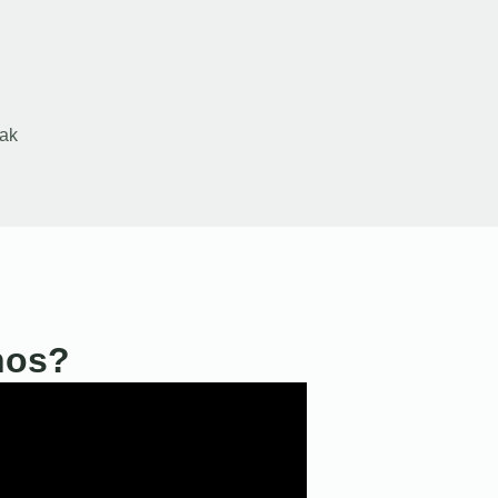
ak
nos?