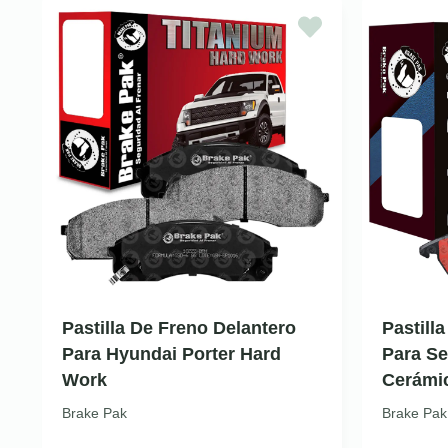
Pastilla De Freno Delantero
Pastill
Para Hyundai Porter Hard
Para Sea
Work
Cerámi
Brake Pak
Brake Pak