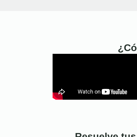
¿Có
Resuelve tus