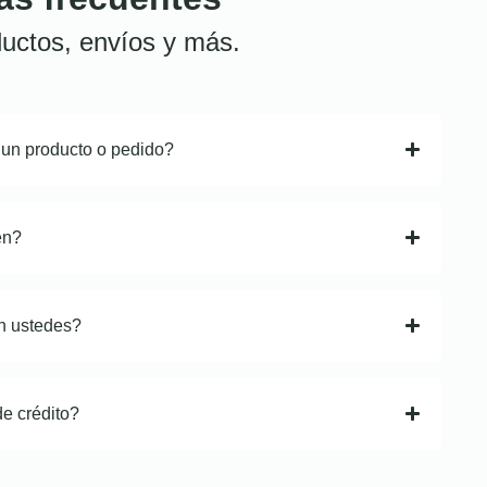
uctos, envíos y más.
 un producto o pedido?
en?
n ustedes?
de crédito?