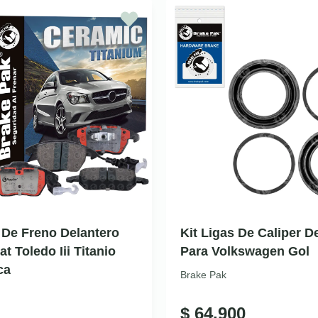
a De Freno Delantero
Kit Ligas De Caliper D
t Toledo Iii Titanio
Para Volkswagen Gol
ca
Brake Pak
$
64.900