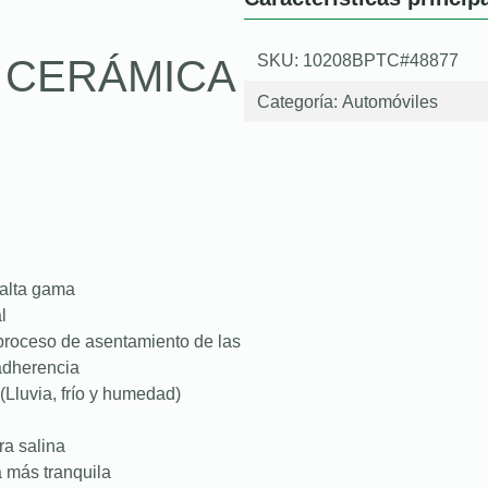
SKU: 10208BPTC#48877
O CERÁMICA
Categoría:
Automóviles
 alta gama
l
proceso de asentamiento de las
 adherencia
(Lluvia, frío y humedad)
ra salina
a más tranquila