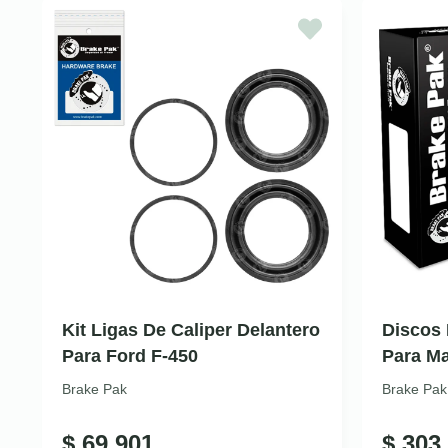
Kit Ligas De Caliper Delantero
Discos 
Para Ford F-450
Para M
Brake Pak
Brake Pak
$
69.901
$
303.