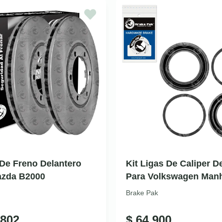
De Freno Delantero
Kit Ligas De Caliper D
azda B2000
Para Volkswagen Man
Brake Pak
802
$
64.900