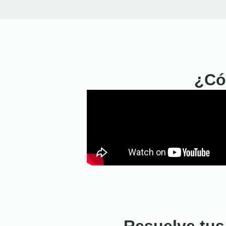
¿Có
Resuelve tus