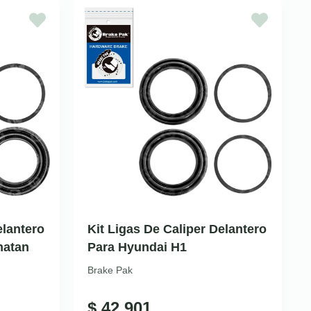
elantero
Kit Ligas De Caliper Delantero
hatan
Para Hyundai H1
Brake Pak
$
42.901