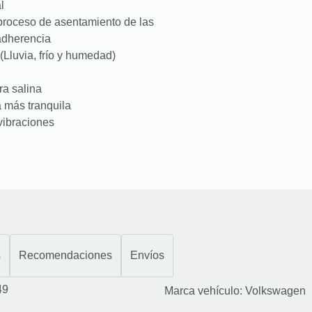
l
proceso de asentamiento de las
 adherencia
(Lluvia, frío y humedad)
ra salina
a más tranquila
vibraciones
s
Recomendaciones
Envíos
49
Marca vehículo:
Volkswagen