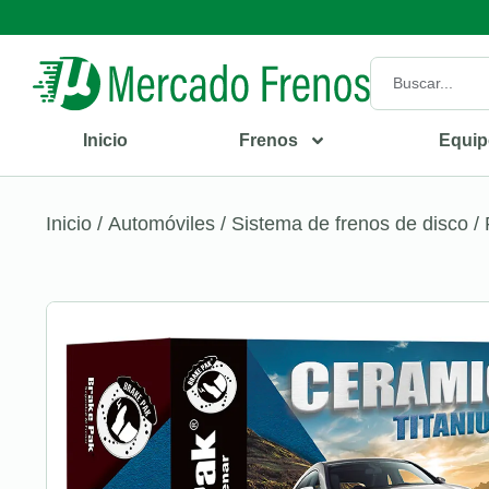
Inicio
Frenos
Equip
Inicio
/
Automóviles
/
Sistema de frenos de disco
/ 