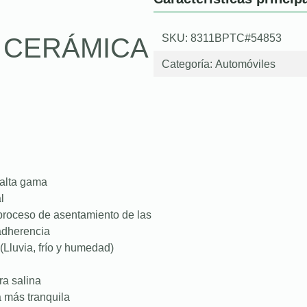
SKU: 8311BPTC#54853
O CERÁMICA
Categoría:
Automóviles
 alta gama
l
proceso de asentamiento de las
 adherencia
(Lluvia, frío y humedad)
ra salina
a más tranquila