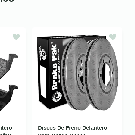
ntero
Discos De Freno Delantero