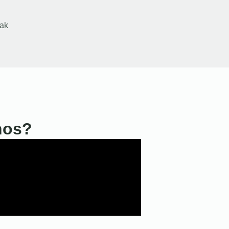
ak
nos?