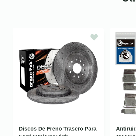
Discos De Freno Trasero Para
Antirui