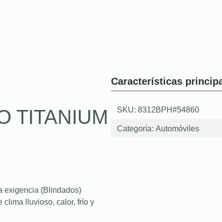
Características princip
SKU: 8312BPH#54860
O TITANIUM
Categoría:
Automóviles
a exigencia (Blindados)
lima lluvioso, calor, frío y