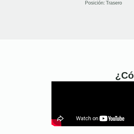
Posición:
Trasero
¿Có