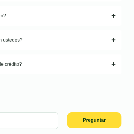
en?
n ustedes?
de crédito?
Preguntar