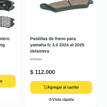
ntero
Pastillas de freno para
ing
yamaha fz 3.0 2024 al 2025
delantera
Ichimax
$
112.000
to
Agregar al carrito
Vista rápida