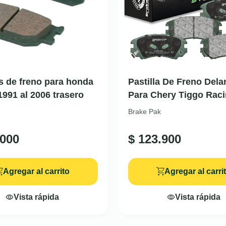
as de freno para honda
Pastilla De Freno Dela
1991 al 2006 trasero
Para Chery Tiggo Rac
Brake Pak
000
$
123.900
Agregar al carrito
Agregar al carri
Vista rápida
Vista rápida