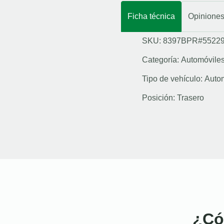
Ficha técnica
Opinione
SKU: 8397BPR#5522
Categoría:
Automóvile
Tipo de vehículo:
Auto
Posición:
Trasero
¿Có