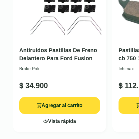
Antiruidos Pastillas De Freno
Pastill
Delantero Para Ford Fusion
cb 750 
Brake Pak
Ichimax
$
34.900
$
112.
Agregar al carrito
Vista rápida