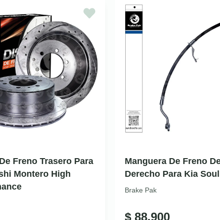
De Freno Trasero Para
Manguera De Freno De
shi Montero High
Derecho Para Kia Soul
mance
Brake Pak
$
88.900