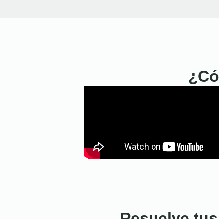
¿Có
Resuelve tus