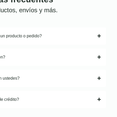
uctos, envíos y más.
 un producto o pedido?
en?
n ustedes?
de crédito?