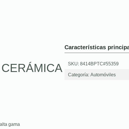
Características princip
SKU: 8414BPTC#55359
O CERÁMICA
Categoría:
Automóviles
 alta gama