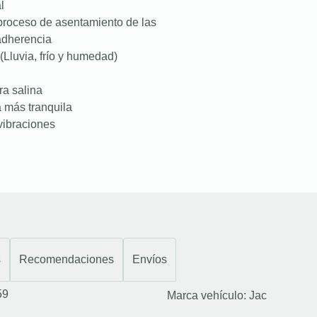
l
proceso de asentamiento de las
 adherencia
(Lluvia, frío y humedad)
ra salina
a más tranquila
vibraciones
s
Recomendaciones
Envíos
59
Marca vehículo:
Jac