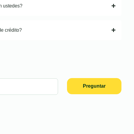
n ustedes?
de crédito?
Preguntar