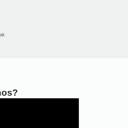
ak
nos?