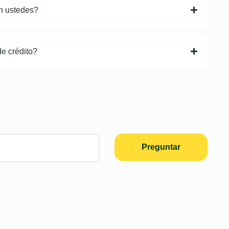
n ustedes?
de crédito?
Preguntar