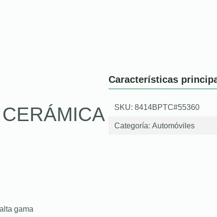
Características princip
SKU: 8414BPTC#55360
O CERÁMICA
Categoría:
Automóviles
 alta gama