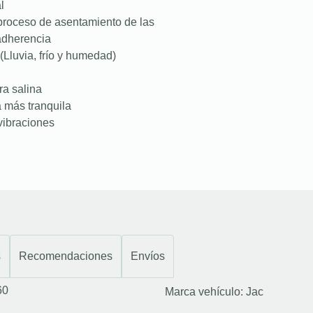
l
proceso de asentamiento de las
 adherencia
(Lluvia, frío y humedad)
ra salina
a más tranquila
vibraciones
s
Recomendaciones
Envíos
60
Marca vehículo:
Jac