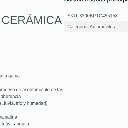
SKU: 8390BPTC#55158
O CERÁMICA
Categoría:
Automóviles
 alta gama
l
proceso de asentamiento de las
 adherencia
(Lluvia, frío y humedad)
ra salina
a más tranquila