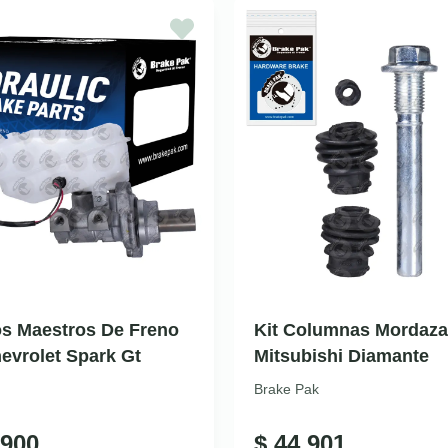
os Maestros De Freno
Kit Columnas Mordaza
evrolet Spark Gt
Mitsubishi Diamante
Brake Pak
900
$
44.901