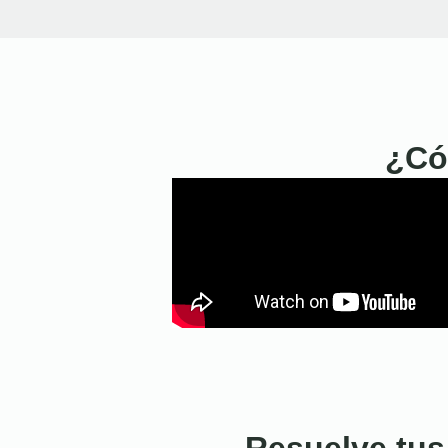
¿Có
Resuelve tus