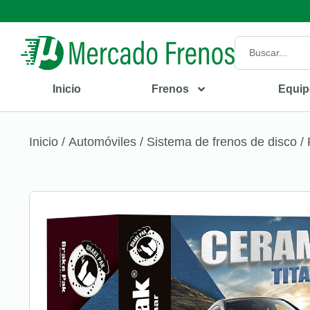
Inicio
Frenos
Equip
Inicio
/
Automóviles
/
Sistema de frenos de disco
/ 