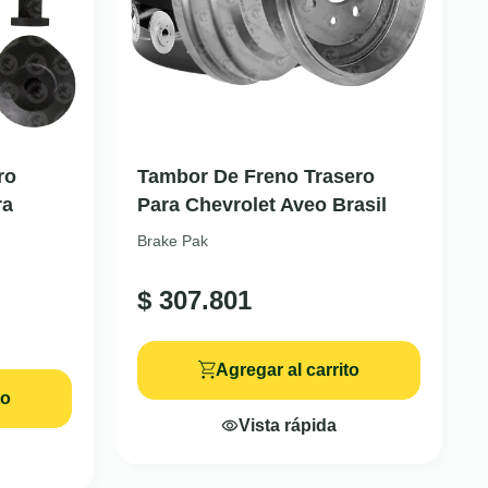
ro
Tambor De Freno Trasero
ra
Para Chevrolet Aveo Brasil
Brake Pak
$
307.801
Agregar al carrito
to
Vista rápida