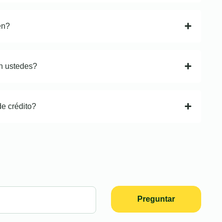
en?
n ustedes?
de crédito?
Preguntar