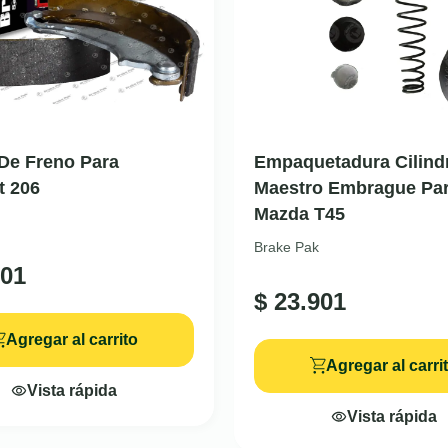
De Freno Para
Empaquetadura Cilind
t 206
Maestro Embrague Pa
Mazda T45
Brake Pak
01
$
23.901
Agregar al carrito
Agregar al carri
Vista rápida
Vista rápida