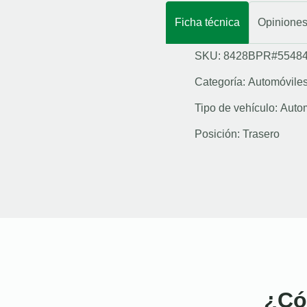
Ficha técnica
Opinione
SKU: 8428BPR#5548
Categoría:
Automóvile
Tipo de vehículo:
Auto
Posición:
Trasero
¿Có