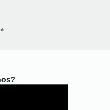
ak
nos?