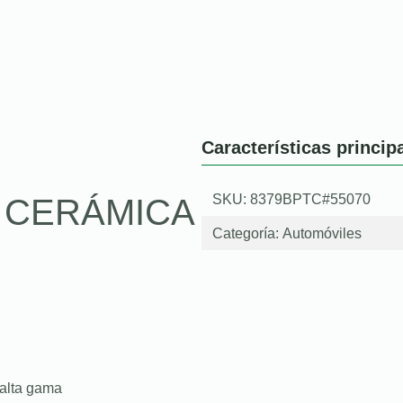
Características princip
SKU: 8379BPTC#55070
O CERÁMICA
Categoría:
Automóviles
 alta gama