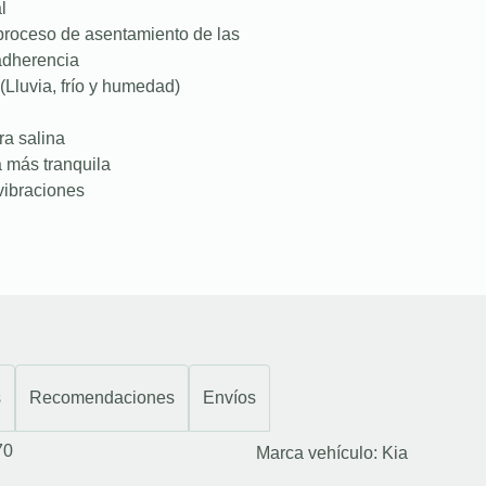
l
proceso de asentamiento de las
 adherencia
(Lluvia, frío y humedad)
ra salina
a más tranquila
vibraciones
s
Recomendaciones
Envíos
70
Marca vehículo:
Kia