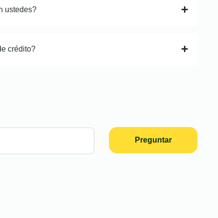
n ustedes?
de crédito?
Preguntar