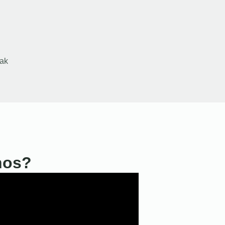
ak
nos?