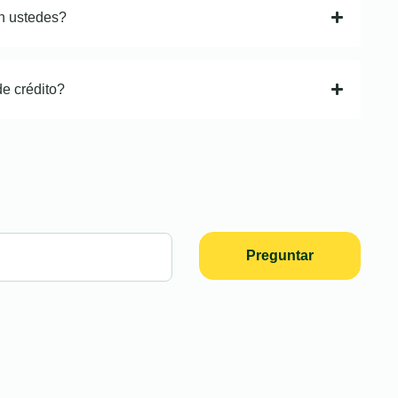
n ustedes?
de crédito?
Preguntar