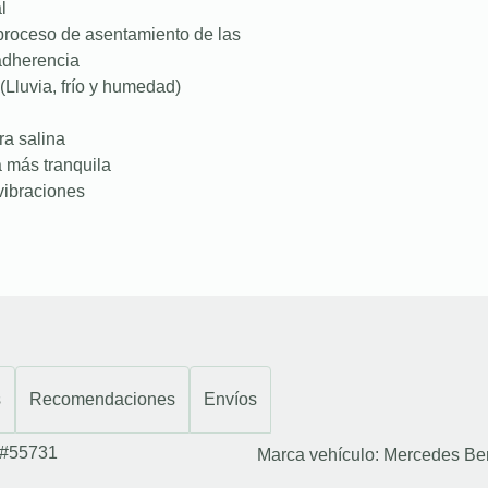
l
proceso de asentamiento de las
 adherencia
(Lluvia, frío y humedad)
ra salina
a más tranquila
vibraciones
s
Recomendaciones
Envíos
#55731
Marca vehículo:
Mercedes Be