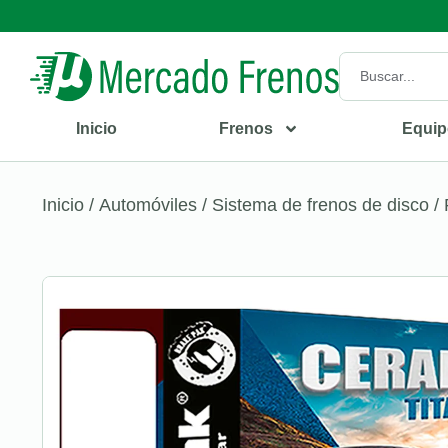
Inicio
Frenos
Equip
Inicio
/
Automóviles
/
Sistema de frenos de disco
/ 