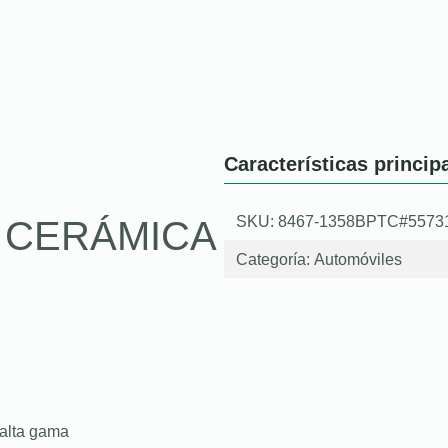
Características princip
SKU: 8467-1358BPTC#5573
O CERÁMICA
Categoría:
Automóviles
 alta gama