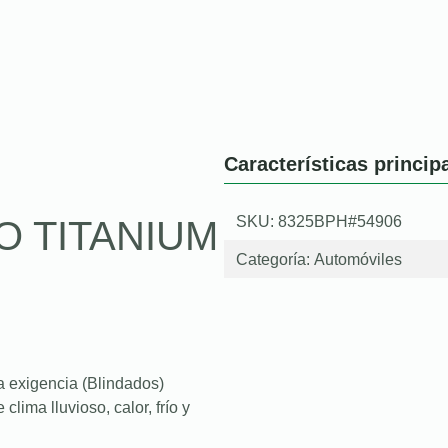
Características princip
SKU: 8325BPH#54906
O TITANIUM
Categoría:
Automóviles
a exigencia (Blindados)
lima lluvioso, calor, frío y