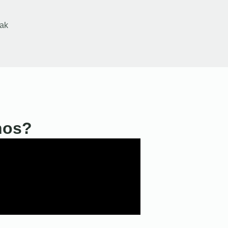
ak
nos?