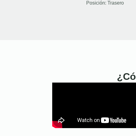
Posición:
Trasero
¿Có