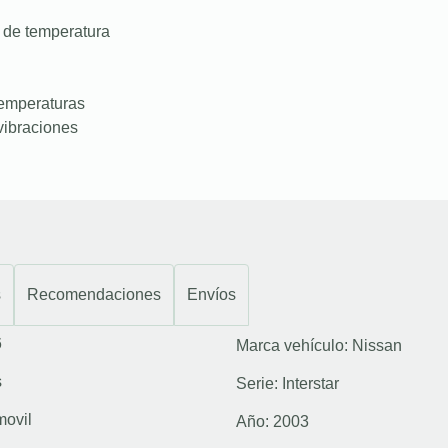
 de temperatura
temperaturas
vibraciones
s
Recomendaciones
Envíos
6
Marca vehículo:
Nissan
s
Serie:
Interstar
movil
Año:
2003