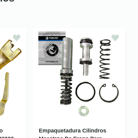
o
Empaquetadura Cilindros