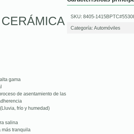
SKU: 8405-1415BPTC#5530
O CERÁMICA
Categoría:
Automóviles
 alta gama
l
proceso de asentamiento de las
 adherencia
(Lluvia, frío y humedad)
ra salina
a más tranquila