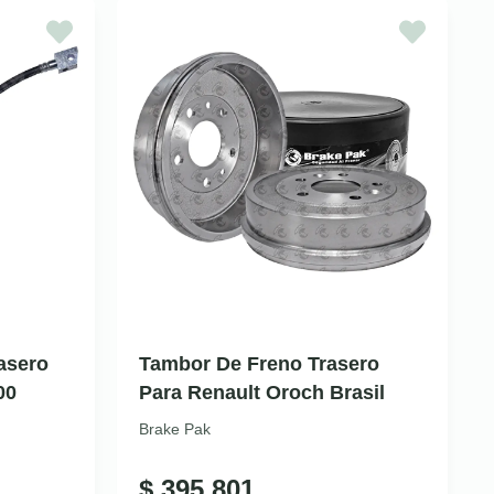
asero
Tambor De Freno Trasero
00
Para Renault Oroch Brasil
Brake Pak
$
395.801