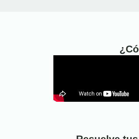
¿Có
Resuelve tus