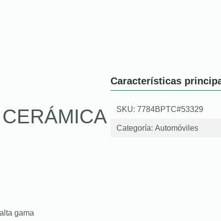
Características princip
SKU: 7784BPTC#53329
O CERÁMICA
Categoría:
Automóviles
 alta gama