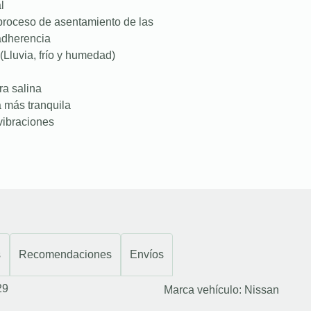
l
proceso de asentamiento de las
 adherencia
(Lluvia, frío y humedad)
ra salina
a más tranquila
vibraciones
s
Recomendaciones
Envíos
29
Marca vehículo:
Nissan