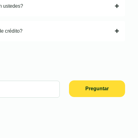
n ustedes?
de crédito?
Preguntar