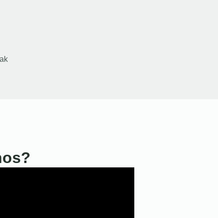
ak
nos?